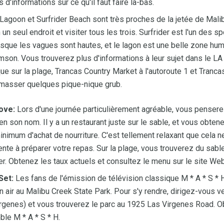
 d'informations sur ce qu'il faut faire là-bas.
Lagoon et Surfrider Beach sont très proches de la jetée de Mali
un seul endroit et visiter tous les trois. Surfrider est l'un des s
sque les vagues sont hautes, et le lagon est une belle zone hum
son. Vous trouverez plus d'informations à leur sujet dans le LA
que sur la plage, Trancas Country Market à l'autoroute 1 et Tranc
ramasser quelques pique-nique grub.
Cove:
Lors d'une journée particulièrement agréable, vous pensere
en son nom. Il y a un restaurant juste sur le sable, et vous obte
minimum d'achat de nourriture. C'est tellement relaxant que cel
lente à préparer votre repas. Sur la plage, vous trouverez du sab
r. Obtenez les taux actuels et consultez le menu sur le site We
​Set:
Les fans de l'émission de télévision classique M * A * S * H ​
n air au Malibu Creek State Park. Pour s'y rendre, dirigez-vous v
rgenes) et vous trouverez le parc au 1925 Las Virgenes Road. O
le M * A * S * H.