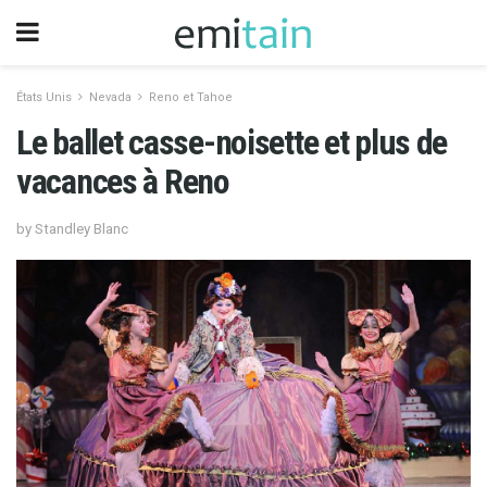
États Unis
Nevada
Reno et Tahoe
Le ballet casse-noisette et plus de
vacances à Reno
by Standley Blanc