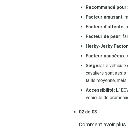
Recommandé pour:
Facteur amusant:
m
Facteur d'attente:
m
Facteur de peur:
fai
Herky-Jerky Factor
Facteur nauséeux:
é
Sièges:
Le véhicule 
cavaliers sont assis 
taille moyenne, mais i
Accessibilité: L'
ECVS
véhicule de promena
02 de 03
Comment avoir plus d