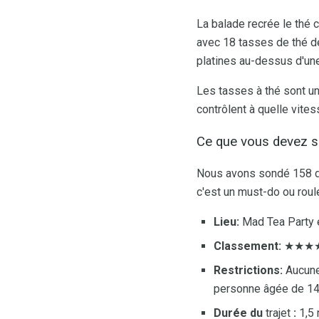
La balade recrée le thé 
avec 18 tasses de thé de
platines au-dessus d'une 
Les tasses à thé sont un
contrôlent à quelle vitess
Ce que vous devez s
Nous avons sondé 158 de 
c'est un must-do ou rou
Lieu:
Mad Tea Party e
Classement:
★★★
Restrictions:
Aucune 
personne âgée de 14
Durée du
trajet
:
1,5 