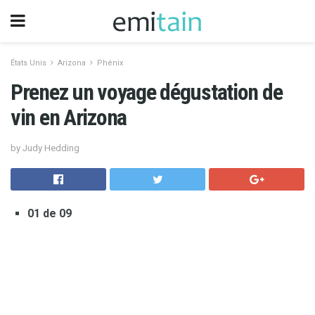
États Unis
Arizona
Phénix
Prenez un voyage dégustation de
vin en Arizona
by Judy Hedding
01 de 09