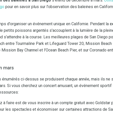
n des baleines à San Diego
s'étend de décembre à mars.
Utili
ego
pour en savoir plus sur l'observation des baleines en Californ
emps d'organiser un événement unique en Californie. Pendant la
c
de petits poissons argentés s'accouplent à la lumière de la plein
and s'attendre à la course. Les meilleures plages de San Diego po
each entre Tourmaline Park et Lifeguard Tower 20, Mission Beach
 Mission Bay Channel et l'Ocean Beach Pier, et sur Coronado ent
en mars
énumérés ci-dessus se produisent chaque année, mais ils ne so
rs. Si vous cherchez un concert amusant, un événement sportif
ressources:
 à faire est de vous inscrire à un compte gratuit avec Goldstar 
 pour les spectacles et économiser sur certaines attractions de S