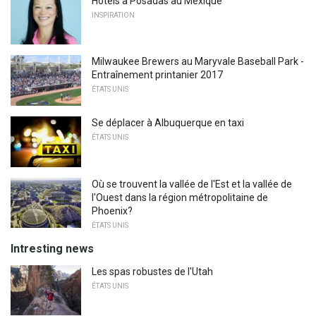
Hôtels à Posadas au Mexique
INSPIRATION
Milwaukee Brewers au Maryvale Baseball Park -
Entraînement printanier 2017
ÉTATS UNIS
Se déplacer à Albuquerque en taxi
ÉTATS UNIS
Où se trouvent la vallée de l'Est et la vallée de
l'Ouest dans la région métropolitaine de
Phoenix?
ÉTATS UNIS
Intresting news
Les spas robustes de l'Utah
ÉTATS UNIS