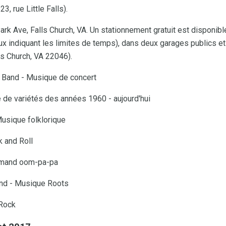
, rue Little Falls).
ark Ave, Falls Church, VA. Un stationnement gratuit est disponib
eaux indiquant les limites de temps), dans deux garages publics 
lls Church, VA 22046).
rt Band - Musique de concert
e de variétés des années 1960 - aujourd'hui
Musique folklorique
k and Roll
llemand oom-pa-pa
and - Musique Roots
 Rock