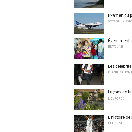
Examen du p
VOYAGE EN AVI
Événements 
ÉTATS UNIS
Les célébrit
PLANIFICATION 
Façons de tir
L'EUROPE 
L'histoire d
ÉTATS UNIS