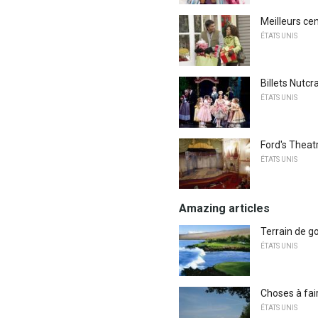
Meilleurs c
ÉTATS UNIS
Billets Nutc
ÉTATS UNIS
Ford's Theatr
ÉTATS UNIS
Amazing articles
Terrain de go
ÉTATS UNIS
Choses à fai
ÉTATS UNIS