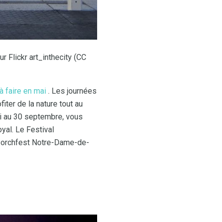
r Flickr art_inthecity (CC
à faire en mai
. Les journées
iter de la nature tout au
i au 30 septembre, vous
al. Le Festival
e Porchfest Notre-Dame-de-