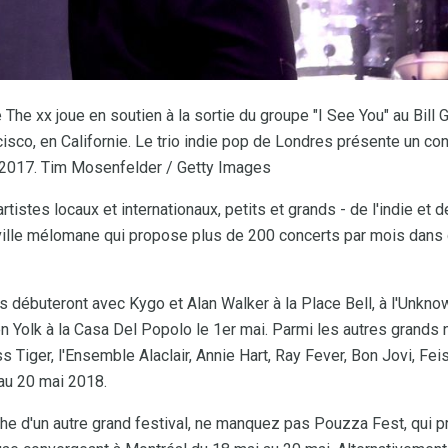
The xx joue en soutien à la sortie du groupe "I See You" au Bill 
isco, en Californie. Le trio indie pop de Londres présente un con
 2017. Tim Mosenfelder / Getty Images
tistes locaux et internationaux, petits et grands - de l'indie et d
 ville mélomane qui propose plus de 200 concerts par mois dans
s débuteront avec Kygo et Alan Walker à la Place Bell, à l'Unkno
n Yolk à la Casa Del Popolo le 1er mai. Parmi les autres grands 
 Tiger, l'Ensemble Alaclair, Annie Hart, Ray Fever, Bon Jovi, Fei
au 20 mai 2018.
che d'un autre grand festival, ne manquez pas Pouzza Fest, qui