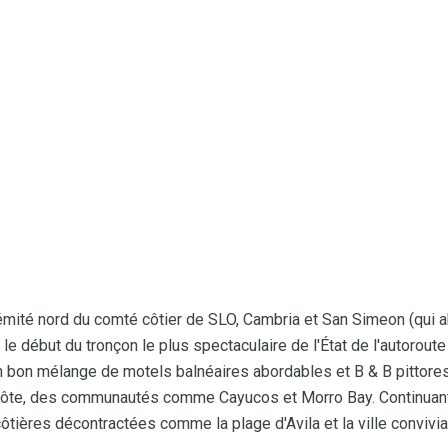
extrémité nord du comté côtier de SLO, Cambria et San Simeon (qui 
le début du tronçon le plus spectaculaire de l'État de l'autoroute
 bon mélange de motels balnéaires abordables et B & B pittores
a côte, des communautés comme Cayucos et Morro Bay. Continuant 
côtières décontractées comme la plage d'Avila et la ville conviv