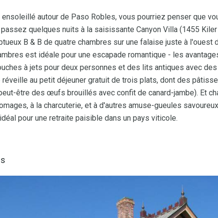
in ensoleillé autour de Paso Robles, vous pourriez penser que v
 passez quelques nuits à la saisissante Canyon Villa (1455 Kile
ueux B & B de quatre chambres sur une falaise juste à l'ouest d
ambres est idéale pour une escapade romantique - les avantag
uches à jets pour deux personnes et des lits antiques avec des 
e réveille au petit déjeuner gratuit de trois plats, dont des pâtisse
(peut-être des œufs brouillés avec confit de canard-jambe). Et ch
 fromages, à la charcuterie, et à d'autres amuse-gueules savoureu
 idéal pour une retraite paisible dans un pays viticole.
os