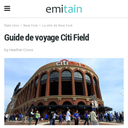
États Unis
New York
La ville de New York
Guide de voyage Citi Field
by Heather Cross