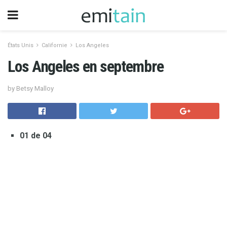
États Unis
Californie
Los Angeles
Los Angeles en septembre
by Betsy Malloy
01 de 04