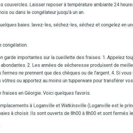
des couvercles. Laisser reposer à température ambiante 24 heures
mois ou dans le congélateur jusqu'à un an.
uelques baies: lavez-les, séchez-les, séchez et congelez en un
 congélation.
garde importantes sur la cueillette des fraises. 1. Appelez tou
es abondantes. 2. Les années de sécheresse produisent de meill
es fermes ne prennent que des chèques ou de l'argent. 4. Si vous
s vôtres ou apportez au moins un tupperware pour transférer vos
 fraises en Géorgie. Voici quelques favoris.
mplacements à Loganville et Watkinsville (Loganville est le princ
es à choisir. Ils sont ouverts de 8h00 à 8h00 et sont fermés l
m