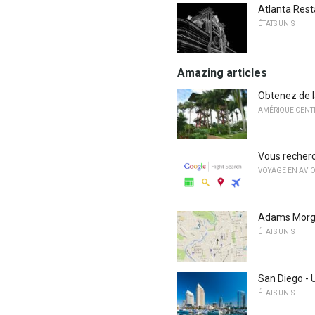
Atlanta Resta
ÉTATS UNIS
Amazing articles
Obtenez de l
AMÉRIQUE CENTR
Vous recherc
VOYAGE EN AVI
Adams Morgan
ÉTATS UNIS
San Diego - 
ÉTATS UNIS