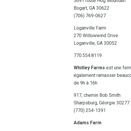
5691 route Hog Mountain
Bogart, GA 30622
(706) 769-0627
Loganville Farm
270 Willowwind Drive
Loganville, GA 30052
770.554.8119
Whitley Farms
est une ferm
également ramasser beaucoup
de 9h à 16h
917, chemin Bob Smith
Sharpsburg, Géorgie 30277
(770) 254-1391
Adams Farm