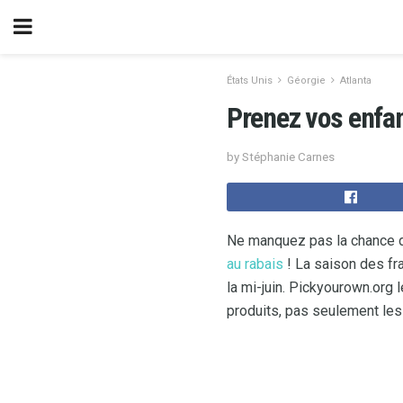
États Unis
Géorgie
Atlanta
Prenez vos enfant
by Stéphanie Carnes
Ne manquez pas la chance d'a
au rabais
! La saison des frai
la mi-juin. Pickyourown.org 
produits, pas seulement les 