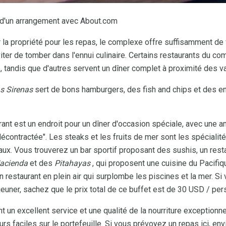
u d'un arrangement avec About.com
 la propriété pour les repas, le complexe offre suffisamment de
iter de tomber dans l'ennui culinaire. Certains restaurants du c
e, tandis que d'autres servent un dîner complet à proximité des v
s Sirenas
sert de bons hamburgers, des fish and chips et des en
rant est un endroit pour un dîner d'occasion spéciale, avec une a
ontractée". Les steaks et les fruits de mer sont les spécialité
ocaux. Vous trouverez un bar sportif proposant des sushis, un res
Hacienda
et des
Pitahayas
, qui proposent une cuisine du Pacifiq
 restaurant en plein air qui surplombe les piscines et la mer. Si
éjeuner, sachez que le prix total de ce buffet est de 30 USD / per
nt un excellent service et une qualité de la nourriture exceptionne
rs faciles sur le portefeuille. Si vous prévoyez un repas ici, en