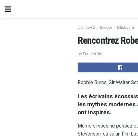
L'Europe 
Écosse
Edinbourg
Rencontrez Rober
by Ferne Arfin
Robbie Burns, Sir Walter S
Les écrivains écossais
les mythes modernes s
ont inspirés.
Même si vous ne pensez pas a
Stevenson, ou vu un film ba