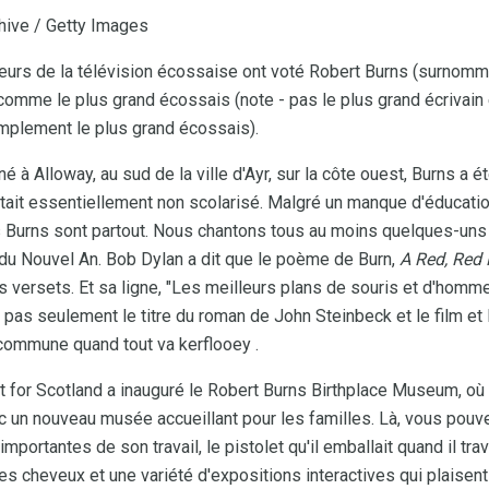
hive / Getty Images
teurs de la télévision écossaise ont voté Robert Burns (surno
omme le plus grand écossais (note - pas le plus grand écrivain
mplement le plus grand écossais).
 né à Alloway, au sud de la ville d'Ayr, sur la côte ouest, Burns a
 était essentiellement non scolarisé. Malgré un manque d'éducatio
s Burns sont partout. Nous chantons tous au moins quelques-un
du Nouvel An. Bob Dylan a dit que le poème de Burn,
A Red, Red 
 versets. Et sa ligne, "Les meilleurs plans de souris et d'hommes
pas seulement le titre du roman de John Steinbeck et le film et 
ommune quand tout va kerflooey .
t for Scotland a inauguré le Robert Burns Birthplace Museum, où i
vec un nouveau musée accueillant pour les familles. Là, vous po
importantes de son travail, le pistolet qu'il emballait quand il tr
s cheveux et une variété d'expositions interactives qui plaisen