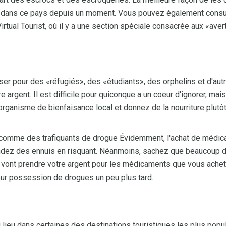
t dans ce pays depuis un moment. Vous pouvez également consult
tual Tourist, où il y a une section spéciale consacrée aux «ave
er pour des «réfugiés», des «étudiants», des orphelins et d'au
 argent. Il est difficile pour quiconque a un coeur d'ignorer, mai
 organisme de bienfaisance local et donnez de la nourriture plutôt
 comme des trafiquants de drogue Évidemment, l'achat de médic
andez des ennuis en risquant. Néanmoins, sachez que beaucoup d
 vont prendre votre argent pour les médicaments que vous achet
r possession de drogues un peu plus tard.
 lieu dans certaines des destinations touristiques les plus popula