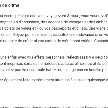
e de crime
 ou escroqué alors que vous voyagez en Afrique, vous voudrez d
compagnies d'assurance, des agences de voyages et des ambass
s objets de valeur et / ou vos passeports et billets. Une visite
e en soi. Soyez poli et amical et acceptez une redevance si on
 de carte de crédit si vos cartes de crédit sont volées. Contac
r s'enfuir avec vos effets personnels, réfléchissez-y à deux foi
sont méprisés dans de nombreuses cultures africaines et ils sero
e voulez pas voir une foule battre un jeune garçon en bouillie po
ez également faire extrêmement attention à accuser quiconque de
art des escrocs et des escroqueries. La meilleure façon de les d