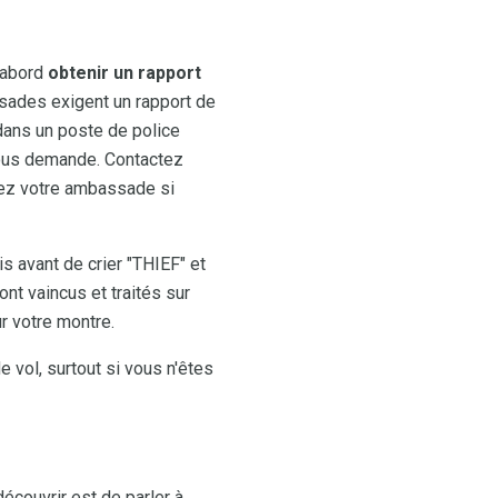
'abord
obtenir un rapport
ades exigent un rapport de
 dans un poste de police
 vous demande. Contactez
tez votre ambassade si
s avant de crier "THIEF" et
nt vaincus et traités sur
ur votre montre.
 vol, surtout si vous n'êtes
écouvrir est de parler à