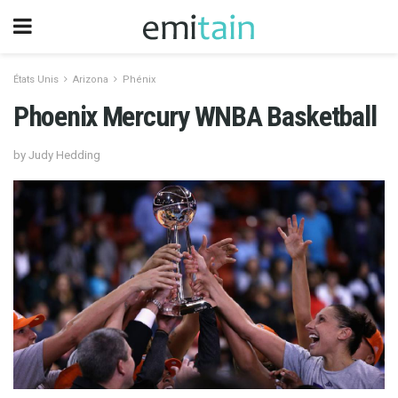
États Unis
Arizona
Phénix
Phoenix Mercury WNBA Basketball
by Judy Hedding