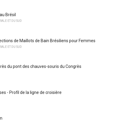
au Brésil
ALE ET DU SUD
lections de Maillots de Bain Brésiliens pour Femmes
ALE ET DU SUD
rès du pont des chauves-souris du Congrès
es - Profil de la ligne de croisière
en