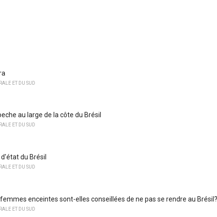
ra
ALE ET DU SUD
eche au large de la côte du Brésil
ALE ET DU SUD
d'état du Brésil
ALE ET DU SUD
 femmes enceintes sont-elles conseillées de ne pas se rendre au Brésil
ALE ET DU SUD