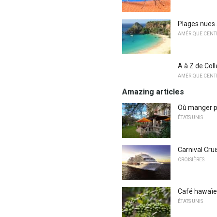
Plages nues 
AMÉRIQUE CENTR
A à Z de Col
AMÉRIQUE CENTR
Amazing articles
Où manger p
ÉTATS UNIS
Carnival Cruis
CROISIÈRES
Café hawaï
ÉTATS UNIS