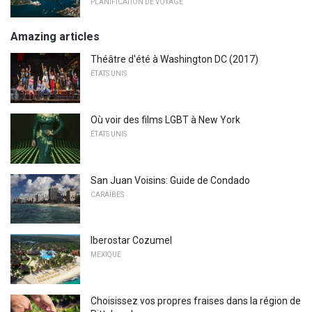
PLANIFICATION DE VOYAGE
Amazing articles
Théâtre d'été à Washington DC (2017)
ÉTATS UNIS
Où voir des films LGBT à New York
ÉTATS UNIS
San Juan Voisins: Guide de Condado
CARAÏBES
Iberostar Cozumel
MEXIQUE
Choisissez vos propres fraises dans la région de