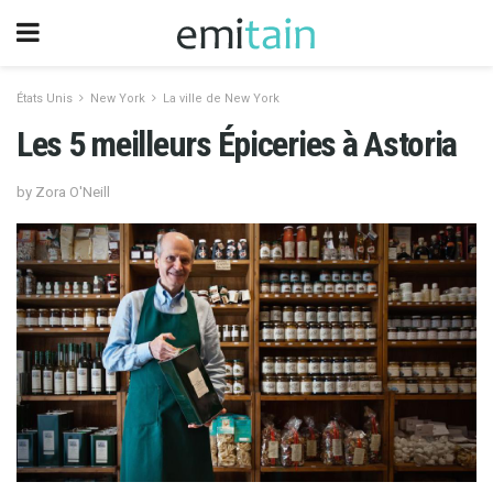
États Unis
New York
La ville de New York
Les 5 meilleurs Épiceries à Astoria
by Zora O'Neill