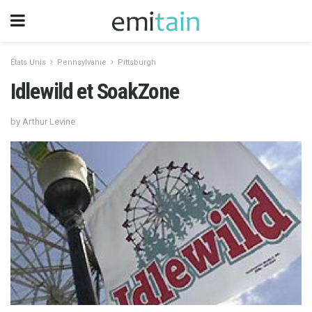
États Unis
Pennsylvanie
Pittsburgh
Idlewild et SoakZone
by Arthur Levine